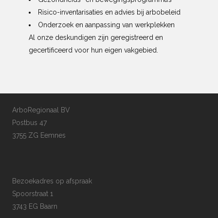
Risico-inventarisaties en advies bij arbobeleid
Onderzoek en aanpassing van werkplekken
Al onze deskundigen zijn geregistreerd en
gecertificeerd voor hun eigen vakgebied.
ArboRegionaal BV
Postbus 47
3755 ZG Eemnes
Bezoekadres op afspraak
Spoorstraat 1
3743 EG Baarn